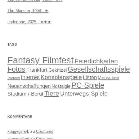
The Monster, 1994 - ★
undertone, 2025 - ★★★
TAGS
Fantasy Filmfest
Feierlichkeiten
Fotos
Gesellschaftsspiele
Frankfurt
Gekritzel
Konsolenspiele
Internet
Listen
Menschen
Internes
PC-Spiele
Neuanschaffungen
Nostalgie
Tiere
Unterwegs-Spiele
Studium / Beruf
KOMMENTARE
xuqgvgzhvk
zu
Creatures
nzesgodzqd
zu
Creatures