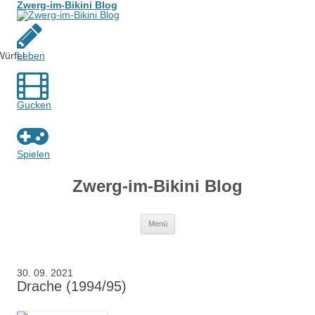
Zwerg-im-Bikini Blog
Leben
Gucken
Spielen
Zwerg-im-Bikini Blog
Zum
Menü
Inhalt
springen
30. 09. 2021
Drache (1994/95)