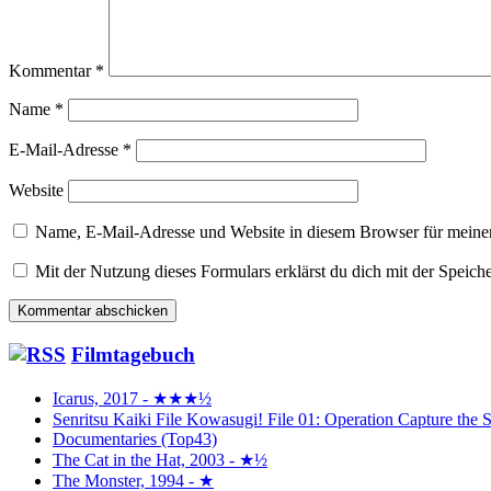
Kommentar
*
Name
*
E-Mail-Adresse
*
Website
Name, E-Mail-Adresse und Website in diesem Browser für meine
Mit der Nutzung dieses Formulars erklärst du dich mit der Speic
Filmtagebuch
Icarus, 2017 - ★★★½
Senritsu Kaiki File Kowasugi! File 01: Operation Capture 
Documentaries (Top43)
The Cat in the Hat, 2003 - ★½
The Monster, 1994 - ★