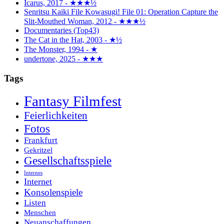
Icarus, 2017 - ★★★½
Senritsu Kaiki File Kowasugi! File 01: Operation Capture the
Slit-Mouthed Woman, 2012 - ★★★½
Documentaries (Top43)
The Cat in the Hat, 2003 - ★½
The Monster, 1994 - ★
undertone, 2025 - ★★★
Tags
Fantasy Filmfest
Feierlichkeiten
Fotos
Frankfurt
Gekritzel
Gesellschaftsspiele
Internes
Internet
Konsolenspiele
Listen
Menschen
Neuanschaffungen