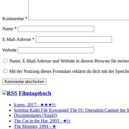
Kommentar
*
Name
*
E-Mail-Adresse
*
Website
Name, E-Mail-Adresse und Website in diesem Browser für meine
Mit der Nutzung dieses Formulars erklärst du dich mit der Speic
Filmtagebuch
Icarus, 2017 - ★★★½
Senritsu Kaiki File Kowasugi! File 01: Operation Capture 
Documentaries (Top43)
The Cat in the Hat, 2003 - ★½
The Monster, 1994 - ★