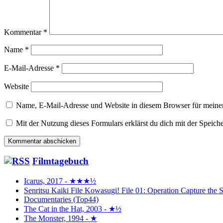
Kommentar
*
Name
*
E-Mail-Adresse
*
Website
Name, E-Mail-Adresse und Website in diesem Browser für meine
Mit der Nutzung dieses Formulars erklärst du dich mit der Speic
Filmtagebuch
Icarus, 2017 - ★★★½
Senritsu Kaiki File Kowasugi! File 01: Operation Capture 
Documentaries (Top44)
The Cat in the Hat, 2003 - ★½
The Monster, 1994 - ★