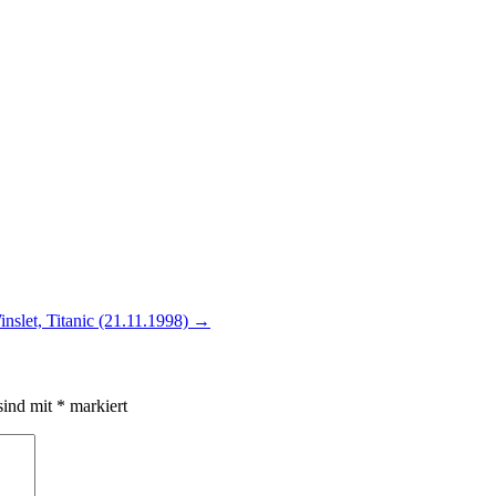
nslet, Titanic (21.11.1998)
→
sind mit
*
markiert