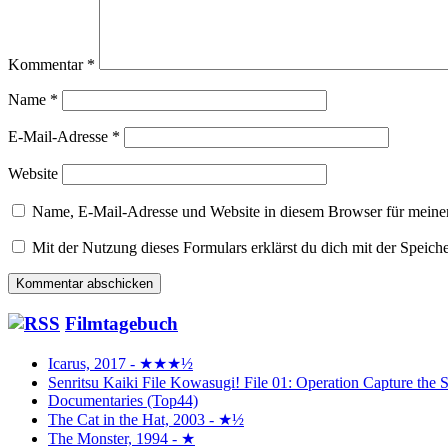
Kommentar
*
Name
*
E-Mail-Adresse
*
Website
Name, E-Mail-Adresse und Website in diesem Browser für meine
Mit der Nutzung dieses Formulars erklärst du dich mit der Speic
Filmtagebuch
Icarus, 2017 - ★★★½
Senritsu Kaiki File Kowasugi! File 01: Operation Capture 
Documentaries (Top44)
The Cat in the Hat, 2003 - ★½
The Monster, 1994 - ★