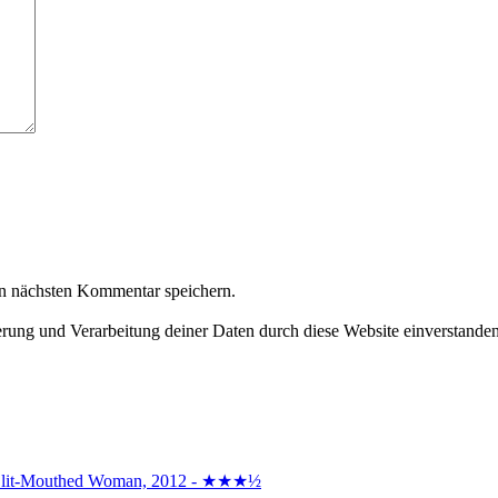
n nächsten Kommentar speichern.
herung und Verarbeitung deiner Daten durch diese Website einverstande
the Slit-Mouthed Woman, 2012 - ★★★½