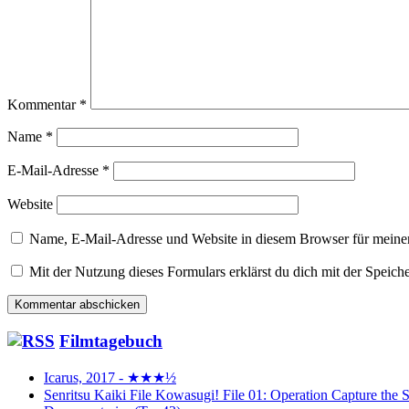
Kommentar
*
Name
*
E-Mail-Adresse
*
Website
Name, E-Mail-Adresse und Website in diesem Browser für meine
Mit der Nutzung dieses Formulars erklärst du dich mit der Speic
Filmtagebuch
Icarus, 2017 - ★★★½
Senritsu Kaiki File Kowasugi! File 01: Operation Capture 