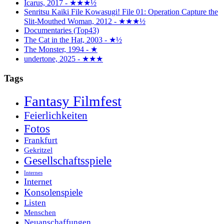
Icarus, 2017 - ★★★½
Senritsu Kaiki File Kowasugi! File 01: Operation Capture the
Slit-Mouthed Woman, 2012 - ★★★½
Documentaries (Top43)
The Cat in the Hat, 2003 - ★½
The Monster, 1994 - ★
undertone, 2025 - ★★★
Tags
Fantasy Filmfest
Feierlichkeiten
Fotos
Frankfurt
Gekritzel
Gesellschaftsspiele
Internes
Internet
Konsolenspiele
Listen
Menschen
Neuanschaffungen