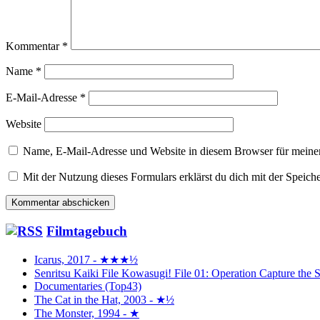
Kommentar
*
Name
*
E-Mail-Adresse
*
Website
Name, E-Mail-Adresse und Website in diesem Browser für meine
Mit der Nutzung dieses Formulars erklärst du dich mit der Speic
Filmtagebuch
Icarus, 2017 - ★★★½
Senritsu Kaiki File Kowasugi! File 01: Operation Capture 
Documentaries (Top43)
The Cat in the Hat, 2003 - ★½
The Monster, 1994 - ★