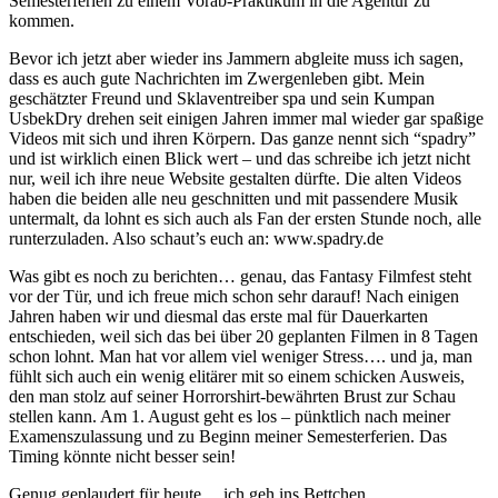
Semesterferien zu einem Vorab-Praktikum in die Agentur zu
kommen.
Bevor ich jetzt aber wieder ins Jammern abgleite muss ich sagen,
dass es auch gute Nachrichten im Zwergenleben gibt. Mein
geschätzter Freund und Sklaventreiber spa und sein Kumpan
UsbekDry drehen seit einigen Jahren immer mal wieder gar spaßige
Videos mit sich und ihren Körpern. Das ganze nennt sich “spadry”
und ist wirklich einen Blick wert – und das schreibe ich jetzt nicht
nur, weil ich ihre neue Website gestalten dürfte. Die alten Videos
haben die beiden alle neu geschnitten und mit passendere Musik
untermalt, da lohnt es sich auch als Fan der ersten Stunde noch, alle
runterzuladen. Also schaut’s euch an: www.spadry.de
Was gibt es noch zu berichten… genau, das Fantasy Filmfest steht
vor der Tür, und ich freue mich schon sehr darauf! Nach einigen
Jahren haben wir und diesmal das erste mal für Dauerkarten
entschieden, weil sich das bei über 20 geplanten Filmen in 8 Tagen
schon lohnt. Man hat vor allem viel weniger Stress…. und ja, man
fühlt sich auch ein wenig elitärer mit so einem schicken Ausweis,
den man stolz auf seiner Horrorshirt-bewährten Brust zur Schau
stellen kann. Am 1. August geht es los – pünktlich nach meiner
Examenszulassung und zu Beginn meiner Semesterferien. Das
Timing könnte nicht besser sein!
Genug geplaudert für heute… ich geh ins Bettchen.