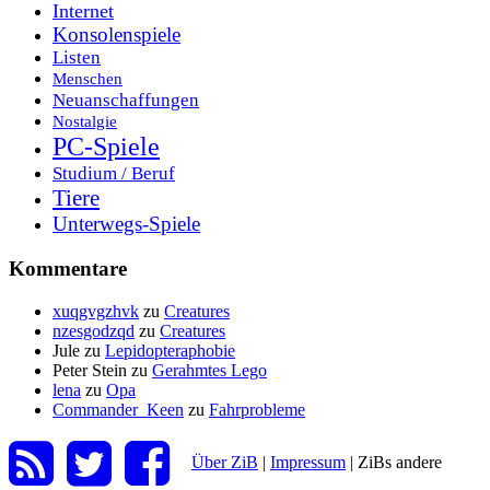
Internet
Konsolenspiele
Listen
Menschen
Neuanschaffungen
Nostalgie
PC-Spiele
Studium / Beruf
Tiere
Unterwegs-Spiele
Kommentare
xuqgvgzhvk
zu
Creatures
nzesgodzqd
zu
Creatures
Jule
zu
Lepidopteraphobie
Peter Stein
zu
Gerahmtes Lego
lena
zu
Opa
Commander_Keen
zu
Fahrprobleme
Über ZiB
|
Impressum
|
ZiBs andere