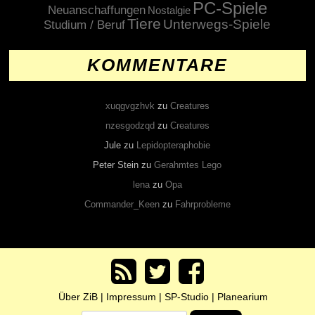
PC-Spiele
Neuanschaffungen
Nostalgie
Tiere
Unterwegs-Spiele
Studium / Beruf
KOMMENTARE
xuqgvgzhvk
zu
Creatures
nzesgodzqd
zu
Creatures
Jule
zu
Lepidopteraphobie
Peter Stein
zu
Gerahmtes Lego
lena
zu
Opa
Commander_Keen
zu
Fahrprobleme
Über ZiB
|
Impressum
|
SP-Studio
|
Planearium