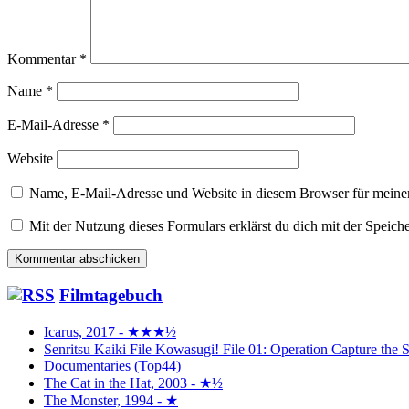
Kommentar
*
Name
*
E-Mail-Adresse
*
Website
Name, E-Mail-Adresse und Website in diesem Browser für meine
Mit der Nutzung dieses Formulars erklärst du dich mit der Speic
Filmtagebuch
Icarus, 2017 - ★★★½
Senritsu Kaiki File Kowasugi! File 01: Operation Capture 
Documentaries (Top44)
The Cat in the Hat, 2003 - ★½
The Monster, 1994 - ★