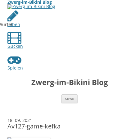
Zwerg-im-Bikini Blog
Leben
Gucken
Spielen
Zwerg-im-Bikini Blog
Zum
Menü
Inhalt
springen
18. 09. 2021
Av127-game-kefka