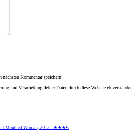
n nächsten Kommentar speichern.
herung und Verarbeitung deiner Daten durch diese Website einverstande
the Slit-Mouthed Woman, 2012 - ★★★½