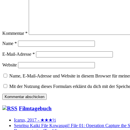
Kommentar
*
Name
*
E-Mail-Adresse
*
Website
Name, E-Mail-Adresse und Website in diesem Browser für meine
Mit der Nutzung dieses Formulars erklärst du dich mit der Speic
Filmtagebuch
Icarus, 2017 - ★★★½
Senritsu Kaiki File Kowasugi! File 01: Operation Capture 