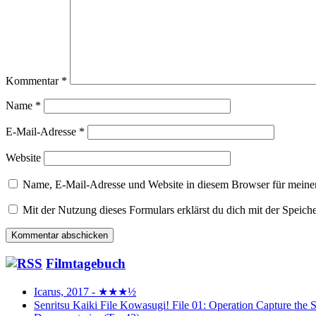
Kommentar
*
Name
*
E-Mail-Adresse
*
Website
Name, E-Mail-Adresse und Website in diesem Browser für meine
Mit der Nutzung dieses Formulars erklärst du dich mit der Speic
Filmtagebuch
Icarus, 2017 - ★★★½
Senritsu Kaiki File Kowasugi! File 01: Operation Capture 