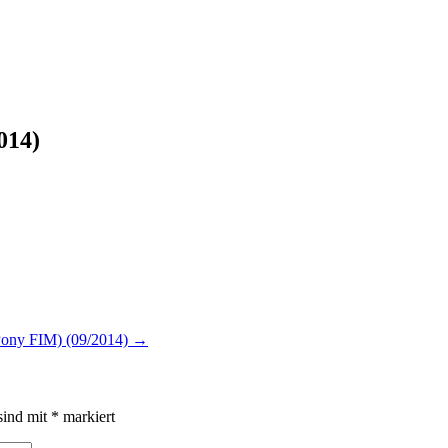
014)
 Pony FIM) (09/2014)
→
sind mit
*
markiert