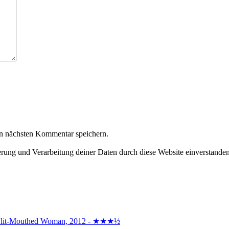
n nächsten Kommentar speichern.
herung und Verarbeitung deiner Daten durch diese Website einverstande
the Slit-Mouthed Woman, 2012 - ★★★½