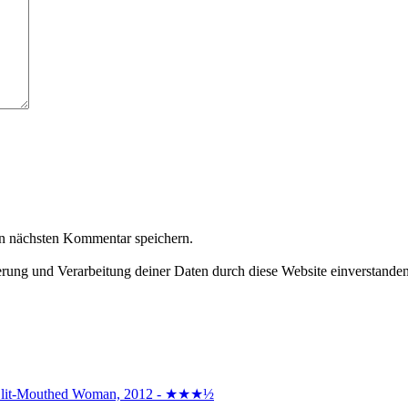
n nächsten Kommentar speichern.
herung und Verarbeitung deiner Daten durch diese Website einverstande
the Slit-Mouthed Woman, 2012 - ★★★½