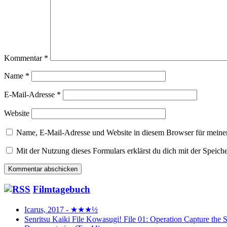
Kommentar
*
Name
*
E-Mail-Adresse
*
Website
Name, E-Mail-Adresse und Website in diesem Browser für meine
Mit der Nutzung dieses Formulars erklärst du dich mit der Speic
Filmtagebuch
Icarus, 2017 - ★★★½
Senritsu Kaiki File Kowasugi! File 01: Operation Capture 