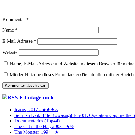
Kommentar
*
Name
*
E-Mail-Adresse
*
Website
Name, E-Mail-Adresse und Website in diesem Browser für meine
Mit der Nutzung dieses Formulars erklärst du dich mit der Speic
Filmtagebuch
Icarus, 2017 - ★★★½
Senritsu Kaiki File Kowasugi! File 01: Operation Capture 
Documentaries (Top44)
The Cat in the Hat, 2003 - ★½
The Monster, 1994 - ★