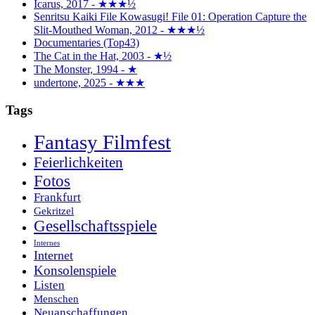
Icarus, 2017 - ★★★½
Senritsu Kaiki File Kowasugi! File 01: Operation Capture the
Slit-Mouthed Woman, 2012 - ★★★½
Documentaries (Top43)
The Cat in the Hat, 2003 - ★½
The Monster, 1994 - ★
undertone, 2025 - ★★★
Tags
Fantasy Filmfest
Feierlichkeiten
Fotos
Frankfurt
Gekritzel
Gesellschaftsspiele
Internes
Internet
Konsolenspiele
Listen
Menschen
Neuanschaffungen