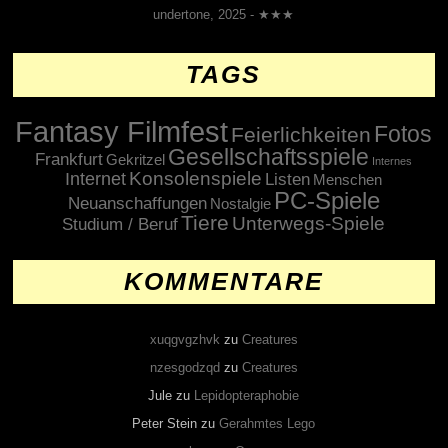
undertone, 2025 - ★★★
TAGS
Fantasy Filmfest
Fotos
Feierlichkeiten
Gesellschaftsspiele
Frankfurt
Gekritzel
Internes
Konsolenspiele
Internet
Listen
Menschen
PC-Spiele
Neuanschaffungen
Nostalgie
Tiere
Unterwegs-Spiele
Studium / Beruf
KOMMENTARE
xuqgvgzhvk
zu
Creatures
nzesgodzqd
zu
Creatures
Jule
zu
Lepidopteraphobie
Peter Stein
zu
Gerahmtes Lego