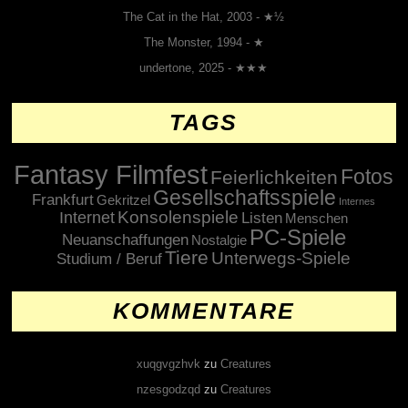
The Cat in the Hat, 2003 - ★½
The Monster, 1994 - ★
undertone, 2025 - ★★★
TAGS
Fantasy Filmfest
Fotos
Feierlichkeiten
Gesellschaftsspiele
Frankfurt
Gekritzel
Internes
Konsolenspiele
Internet
Listen
Menschen
PC-Spiele
Neuanschaffungen
Nostalgie
Tiere
Unterwegs-Spiele
Studium / Beruf
KOMMENTARE
xuqgvgzhvk
zu
Creatures
nzesgodzqd
zu
Creatures