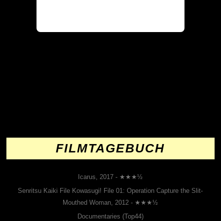
Beitrags-
Navigation
ALT
NEU
FILMTAGEBUCH
Icarus, 2017 - ★★★½
Senritsu Kaiki File Kowasugi! File 01: Operation Capture the Slit-
Mouthed Woman, 2012 - ★★★½
Documentaries (Top44)